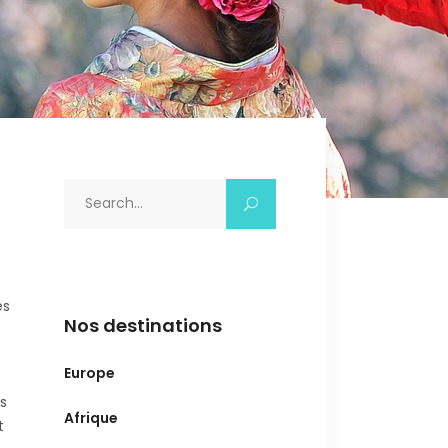
Search
for:
es
Nos destinations
Europe
s
Afrique
t