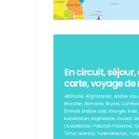
Pays d'Asie :
En circuit, séjour, 
carte, voyage de n
Abkhazie, Afghanistan, Arabie saou
Bhoutan, Birmanie, Brunei, Cambo
Émirats arabes unis, Géorgie, Inde, I
Kazakhstan, Kirghizistan, Koweït, M
Ouzbékistan, Pakistan Palestine, Qat
Timor oriental, Turkménistan, Tur