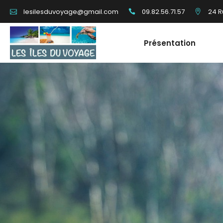
09.82.56.71.57
24 R
lesilesduvoyage@gmail.com
Présentation