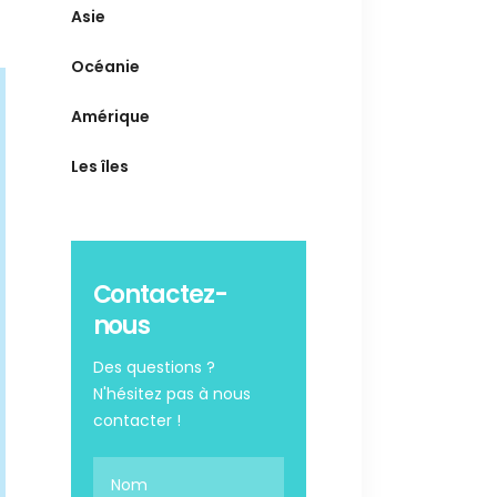
Asie
Océanie
Amérique
Les îles
Contactez-
nous
Des questions ?
N'hésitez pas à nous
contacter !