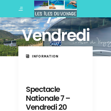
Nationale
7 –
Vendredi
20
INFORMATION
Novembre
2026
Spectacle
Nationale 7 –
Vendredi 20