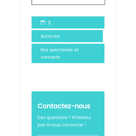
1j
Autocars
Nos spectacles et
concerts
Contactez-nous
Des questions ? N'hésitez
pas à nous contacter !