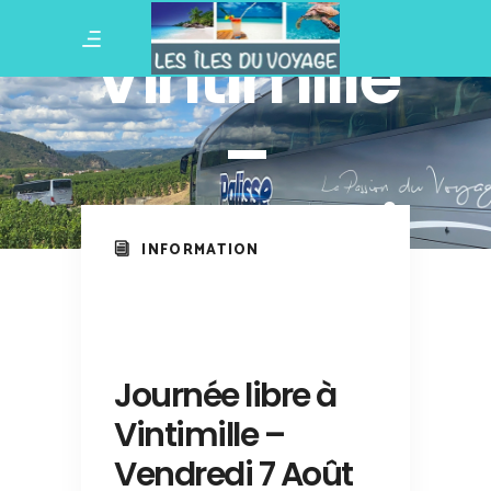
libre à
Vintimille
–
Vendredi
INFORMATION
7 Août
2026
Journée libre à
Vintimille –
Vendredi 7 Août