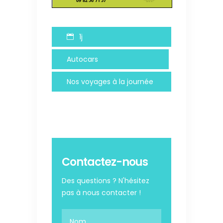
1j
Autocars
Nos voyages à la journée
Contactez-nous
Des questions ? N'hésitez
pas à nous contacter !