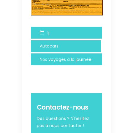
1j
Autocars
Nos voyages à la journée
Contactez-nous
Des questions ? N'hésitez
pas à nous contacter !