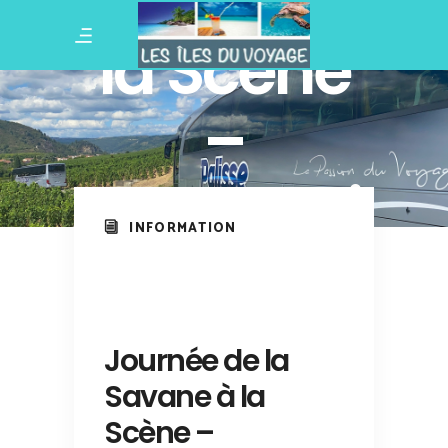
Savane à
la Scène
–
Vendredi
INFORMATION
6
Novembre
Journée de la
Savane à la
2026
Scène –