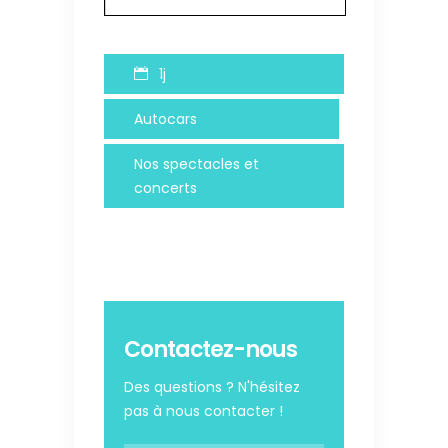
1j
Autocars
Nos spectacles et
concerts
Contactez-nous
Des questions ? N'hésitez
pas à nous contacter !