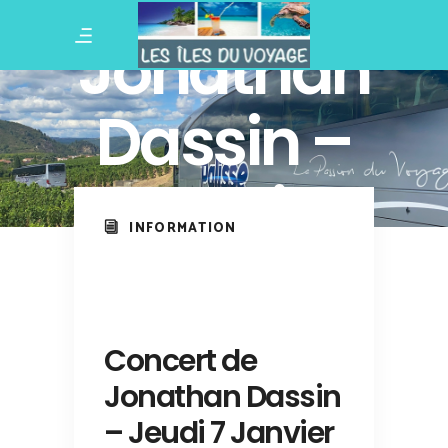
de
Jonathan
Dassin –
Jeudi 7
INFORMATION
Janvier
2027
Concert de
Jonathan Dassin
– Jeudi 7 Janvier