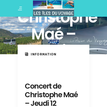
de
Christophe
Maé –
Jeudi 12
INFORMATION
Novembre
2026
Concert de
Christophe Maé
– Jeudi 12