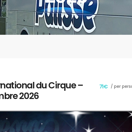
rnational du Cirque –
71€
/ per pers
mbre 2026