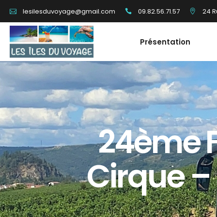
09.82.56.71.57
24 R
lesilesduvoyage@gmail.com
Présentation
24ème Fe
Cirque 