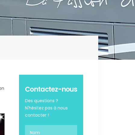
Contactez-nous
on
Des questions ?
N'hésitez pas à nous
contacter !