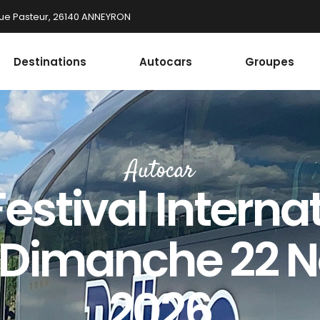
ue Pasteur, 26140 ANNEYRON
Destinations
Autocars
Groupes
Autocar
stival Interna
– Dimanche 22 
2026