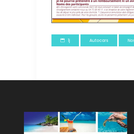
1j
Autocars
No