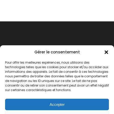
Gérer le consentement
Pour offrir les meilleures expériences, nous utilisons des
technologies telles que les cookies pour stocker et/ou accéder aux
informations des appareils. Le fait de consentir à ces technologies
nous permettra de traiter des données telles que le comportement
de navigation ou les ID uniques sur ce site. Le fait de ne pas
consentir ou de retirer son consentement peut avoir un effet négatif
Agence de voyages
sur certaines caractéristiques et fonctions.
lesilesduvoyage@gmail.com
Accepter
09.82.56.71.57